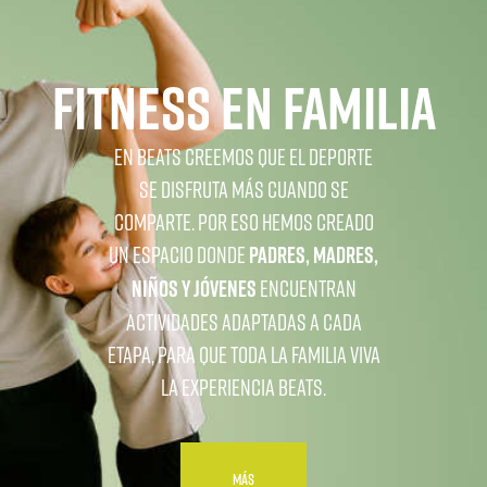
FITNESS EN FAMILIA
EN BEATS CREEMOS QUE EL DEPORTE
SE DISFRUTA MÁS CUANDO SE
COMPARTE. POR ESO HEMOS CREADO
UN ESPACIO DONDE
PADRES, MADRES,
NIÑOS Y JÓVENES
ENCUENTRAN
ACTIVIDADES ADAPTADAS A CADA
ETAPA, PARA QUE TODA LA FAMILIA VIVA
LA EXPERIENCIA BEATS.
MÁS