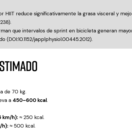
 HIIT reduce significativamente la grasa visceral y mejora
238
).
man que intervalos de sprint en bicicleta generan mayor
do (
DOI:10.1152/japplphysiol.00445.2012
).
estimado
a de 70 kg.
leva a
450–600 kcal
.
5 km/h):
≈ 250 kcal.
/h):
≈ 500 kcal.