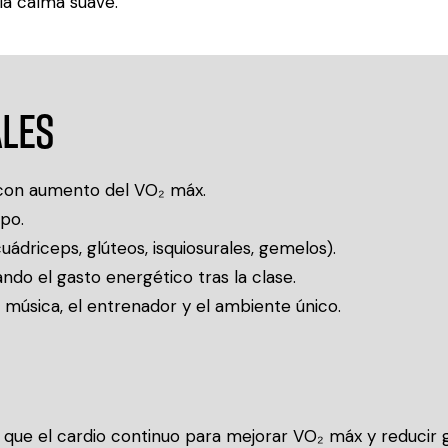
la calma suave.
ales
 con aumento del VO₂ máx.
po.
uádriceps, glúteos, isquiosurales, gemelos).
ndo el gasto energético tras la clase.
la música, el entrenador y el ambiente único.
te que el cardio continuo para mejorar VO₂ máx y reducir 