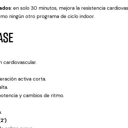
tados
: en solo 30 minutos, mejora la resistencia cardiova
como ningún otro programa de ciclo indoor.
ase
n cardiovascular.
ración activa corta.
lta.
otencia y cambios de ritmo.
.
2’)