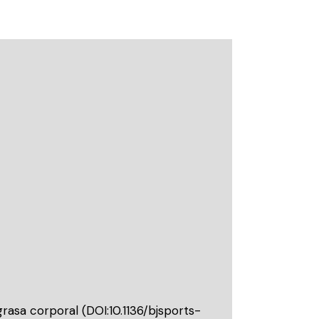
grasa corporal (
DOI:10.1136/bjsports-