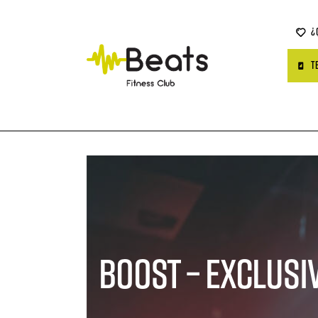
¿
T
BOOST – Exclusi