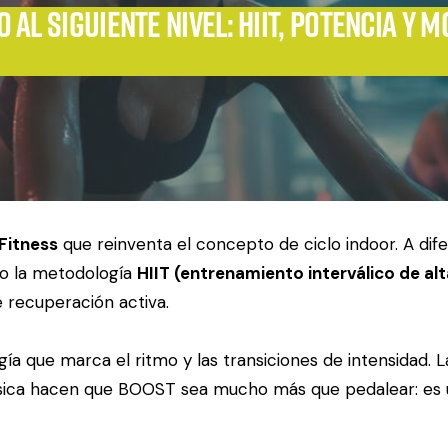
 al siguiente nivel: HIIT, potencia y m
Fitness
que reinventa el concepto de ciclo indoor. A dife
jo la metodología
HIIT (entrenamiento interválico de alt
 recuperación activa.
ía que marca el ritmo y las transiciones de intensidad. L
úsica hacen que BOOST sea mucho más que pedalear: es u