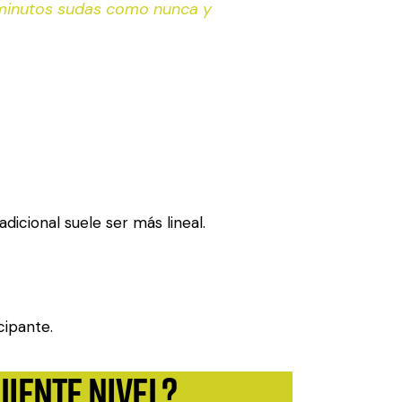
0 minutos sudas como nunca y
dicional suele ser más lineal.
cipante.
uiente nivel?