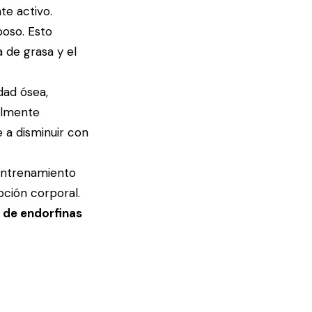
te activo.
poso. Esto
 de grasa y el
dad ósea,
almente
 a disminuir con
 entrenamiento
epción corporal.
n de endorfinas