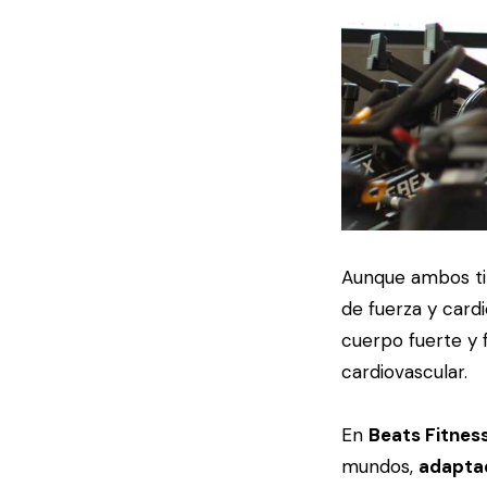
Aunque ambos ti
de fuerza y card
cuerpo fuerte y f
cardiovascular.
En
Beats Fitnes
mundos,
adaptad