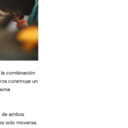
 la combinación
erza construye un
stema
r de ambos
es solo moverse,