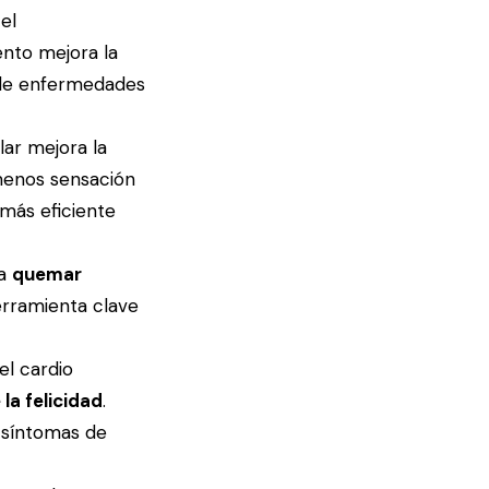
 el
ento mejora la
o de enfermedades
lar mejora la
 menos sensación
 más eficiente
ra
quemar
erramienta clave
el cardio
la felicidad
.
r síntomas de