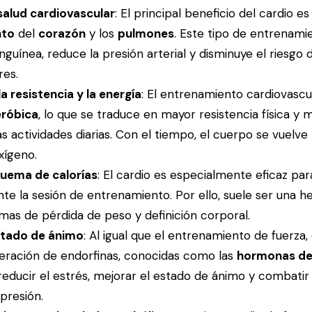
salud cardiovascular
: El principal beneficio del cardio es
nto
del
corazón
y los
pulmones
. Este tipo de entrenami
anguínea, reduce la presión arterial y disminuye el riesg
res.
 resistencia y la energía
: El entrenamiento cardiovascu
eróbica
, lo que se traduce en mayor resistencia física y
as actividades diarias. Con el tiempo, el cuerpo se vuelve
oxígeno.
quema de calorías
: El cardio es especialmente eficaz pa
te la sesión de entrenamiento. Por ello, suele ser una h
mas de pérdida de peso y definición corporal.
stado de ánimo
: Al igual que el entrenamiento de fuerza, 
iberación de endorfinas, conocidas como las
hormonas de 
reducir el estrés, mejorar el estado de ánimo y combati
presión.