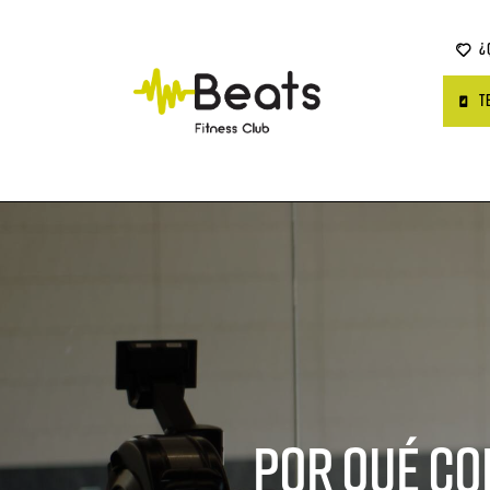
¿
T
Por qué co