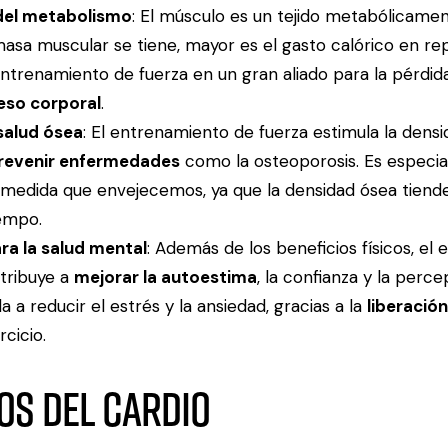
del metabolismo
: El músculo es un tejido metabólicamen
sa muscular se tiene, mayor es el gasto calórico en re
entrenamiento de fuerza en un gran aliado para la pérdida
peso corporal
.
salud ósea
: El entrenamiento de fuerza estimula la densi
revenir enfermedades
como la osteoporosis. Es especi
medida que envejecemos, ya que la densidad ósea tiende
iempo.
ra la salud mental
: Además de los beneficios físicos, el
tribuye a
mejorar la autoestima
, la confianza y la perc
 a reducir el estrés y la ansiedad, gracias a la
liberació
rcicio.
os del cardio