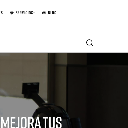
ES
SERVICIOS+
BLOG
Search
 mejora tus